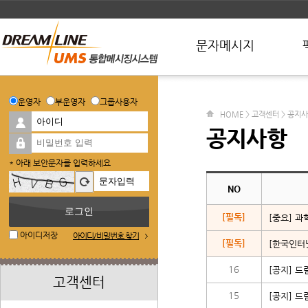
문자메시지
운영자
부운영자
그룹사용자
HOME > 고객센터 > 공지
공지사항
* 아래 보안문자를 입력하세요
NO
[필독]
[중요] 
아이디저장
아이디/비밀번호 찾기
[필독]
16
[공지] 드
고객센터
15
[공지] 드